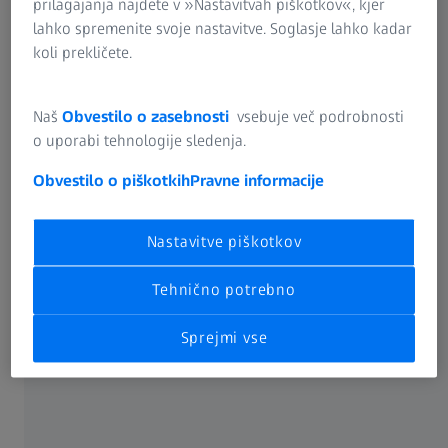
prilagajanja najdete v »Nastavitvah piškotkov«, kjer
lahko spremenite svoje nastavitve. Soglasje lahko kadar
koli prekličete.
Naš
Obvestilo o zasebnosti
vsebuje več podrobnosti
o uporabi tehnologije sledenja.
Obvestilo o piškotkih
Pravne informacije
Nastavitve piškotkov
Tehnično potrebno
Sprejmi vse
Pravi pripomočki –
v vsaki fazi vašega postopka merjenja.