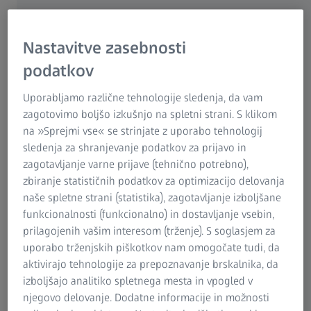
Nastavitve zasebnosti
podatkov
Uporabljamo različne tehnologije sledenja, da vam
zagotovimo boljšo izkušnjo na spletni strani. S klikom
na »Sprejmi vse« se strinjate z uporabo tehnologij
sledenja za shranjevanje podatkov za prijavo in
zagotavljanje varne prijave (tehnično potrebno),
Odkrijte našo široko ponudbo vrhunskih
zbiranje statističnih podatkov za optimizacijo delovanja
pripomočkov ZEISS!
naše spletne strani (statistika), zagotavljanje izboljšane
Pospešite svojo produktivnost.
funkcionalnosti (funkcionalno) in dostavljanje vsebin,
prilagojenih vašim interesom (trženje). S soglasjem za
uporabo trženjskih piškotkov nam omogočate tudi, da
aktivirajo tehnologije za prepoznavanje brskalnika, da
izboljšajo analitiko spletnega mesta in vpogled v
njegovo delovanje. Dodatne informacije in možnosti