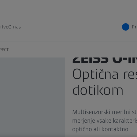
itve
O nas
Pr
SPECT
ZEISS O-
Optična re
dotikom
Multisenzorski merilni 
merjenje vsake karakteri
optično ali kontaktno