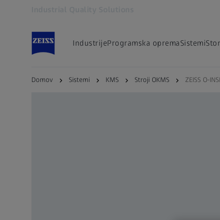
Industrial Quality Solutions
Odpre se v drugem zavihku
Industrije
Programska oprema
Sistemi
Stor
Domov
Sistemi
KMS
Stroji OKMS
ZEISS O-IN