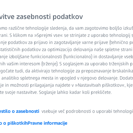
Veliko vidno polje 
vitve zasebnosti podatkov
Hitre in natančne 
mo različne tehnologije sledenja, da vam zagotovimo boljšo izku
trani. S klikom na »Sprejmi vse« se strinjate z uporabo tehnologij 
Optične meritve za
nje podatkov za prijavo in zagotavljanje varne prijave (tehnično p
statističnih podatkov za optimizacijo delovanja naše spletne strani (
Večja zanesljivost
anje izboljšane funkcionalnosti (funkcionalno) in dostavljanje vseb
nih vašim interesom (trženje). S soglasjem za uporabo trženjskih 
čate tudi, da aktivirajo tehnologije za prepoznavanje brskalnika
o analitiko spletnega mesta in vpogled v njegovo delovanje. Dodat
je in možnosti prilagajanja najdete v »Nastavitvah piškotkov«, kje
e svoje nastavitve. Soglasje lahko kadar koli prekličete.
stilo o zasebnosti
vsebuje več podrobnosti o uporabi tehnologij
o o piškotkih
Pravne informacije