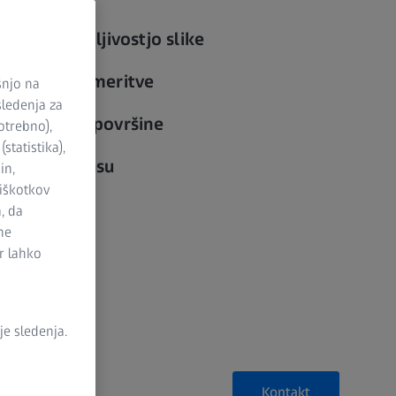
z visoko ločljivostjo slike
taktilne 3D meritve
šnjo na
sledenja za
 občutljive površine
otrebno),
statistika),
 v krajšem času
in,
piškotkov
, da
ne
r lahko
e sledenja.
Kontakt