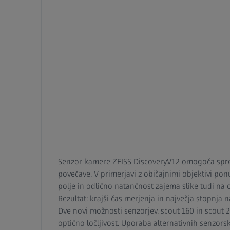
Senzor kamere ZEISS Discovery.V12 omogoča spr
povečave. V primerjavi z običajnimi objektivi ponu
polje in odlično natančnost zajema slike tudi na
Rezultat: krajši čas merjenja in največja stopnja n
Dve novi možnosti senzorjev, scout 160 in scout 
optično ločljivost. Uporaba alternativnih senzors