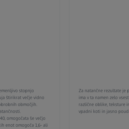
emenljivo stopnjo
Za natančne rezultate je 
ja štirikrat večje vidno
ima v ta namen zelo vsestr
 obrobnih območjih.
različne oblike, teksture 
atančnosti.
vpadni koti in jasno poud
240, omogočata še večjo
kih enot omogoča 1,6- ali