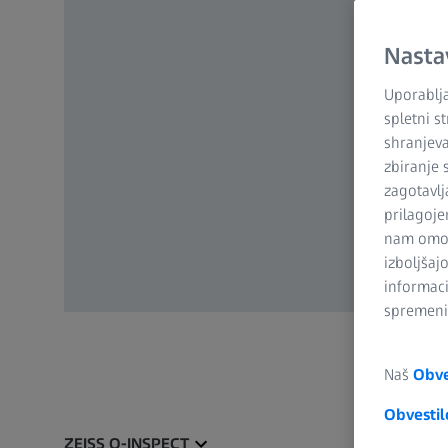
Nasta
Uporablja
spletni s
shranjeva
zbiranje 
zagotavlj
prilagoje
nam omogo
izboljšaj
informaci
spremenit
Naš
Obve
Obvestil
ZEISS O-INSPECT