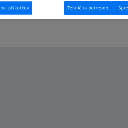
itve piškotkov
Tehnično potrebno
Spre