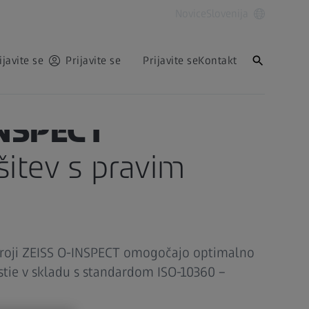
Novice
Slovenija
ijavite se
Prijavite se
Prijavite se
Kontakt
INSPECT
šitev s pravim
stroji ZEISS O-INSPECT omogočajo optimalno
stie v skladu s standardom ISO-10360 –