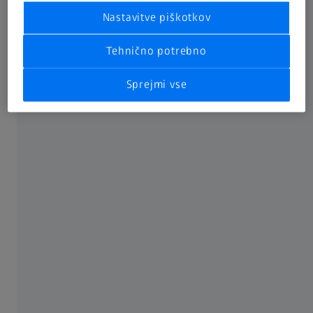
Nastavitve piškotkov
Tehnično potrebno
Sprejmi vse
ZEISS DotScan je izjemna izbira za zajem površin proste
oblike in celo zelo majhnih struktur. Senzorji kromatične
bele svetlobe – in s tem tudi ZEISS DotScan – so odlična
izbira, zlasti kadar tipala ali senzorji kamere pri občutljivih,
mehkih, odsevnih ali nizkokontrastnih površinah dosežejo
svoje meje.
Z uporabo ZEISS DotScan lahko močno odsevne površine,
kot so kovinske komponente v kolenskih vsadkih,
skeniramo brez potrebe po injiciranju kontrastnega
sredstva. To omogoča tudi razlikovanje prozornih
lakiranih površin od drugih kovinskih plasti pod njimi.