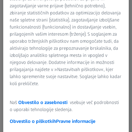
površin
zagotavljanje varne prijave (tehnično potrebno),
zbiranje statističnih podatkov za optimizacijo delovanja
Primerno za najrazličnejše materiale
naše spletne strani (statistika), zagotavljanje izboljšane
funkcionalnosti (funkcionalno) in dostavljanje vsebin,
Na voljo v treh velikostih
prilagojenih vašim interesom (trženje). S soglasjem za
uporabo trženjskih piškotkov nam omogočate tudi, da
aktivirajo tehnologije za prepoznavanje brskalnika, da
izboljšajo analitiko spletnega mesta in vpogled v
njegovo delovanje. Dodatne informacije in možnosti
ZEISS DotScan
prilagajanja najdete v »Nastavitvah piškotkov«, kjer
lahko spremenite svoje nastavitve. Soglasje lahko kadar
koli prekličete.
Lastnosti
Naš
Obvestilo o zasebnosti
vsebuje več podrobnosti
o uporabi tehnologije sledenja.
Obvestilo o piškotkih
Pravne informacije