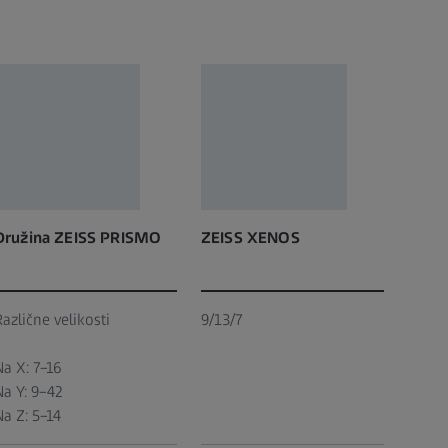
Družina ZEISS PRISMO
ZEISS XENOS
Različne velikosti
9/13/7
Na X: 7–16
Na Y: 9–42
Na Z: 5–14