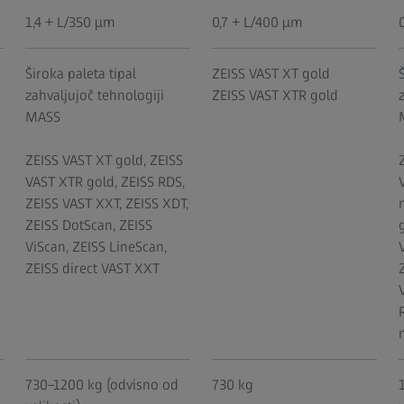
1,4 + L/350 µm
0,7 + L/400 µm
Široka paleta tipal
ZEISS VAST XT gold
zahvaljujoč tehnologiji
ZEISS VAST XTR gold
MASS
ZEISS VAST XT gold, ZEISS
VAST XTR gold, ZEISS RDS,
ZEISS VAST XXT, ZEISS XDT,
ZEISS DotScan, ZEISS
ViScan, ZEISS LineScan,
ZEISS direct VAST XXT
730–1200 kg (odvisno od
730 kg