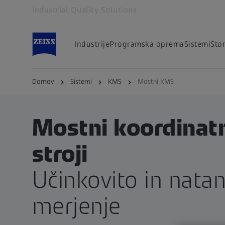
Industrial Quality Solutions
Odpre se v drugem zavihku
Industrije
Programska oprema
Sistemi
Stor
Domov
Sistemi
KMS
Mostni KMS
Mostni koordinatn
stroji
Učinkovito in nata
merjenje