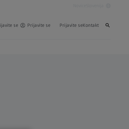
Novice
Slovenija
ijavite se
Prijavite se
Prijavite se
Kontakt