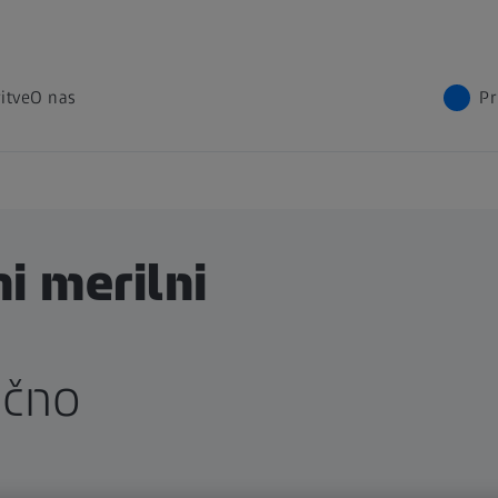
itve
O nas
Pr
i merilni
nčno