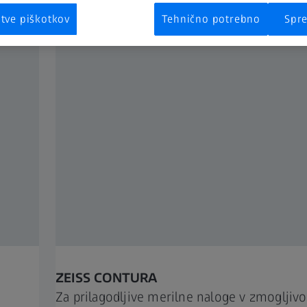
itve piškotkov
Tehnično potrebno
Spre
ZEISS CONTURA
Za prilagodljive merilne naloge v zmoglji