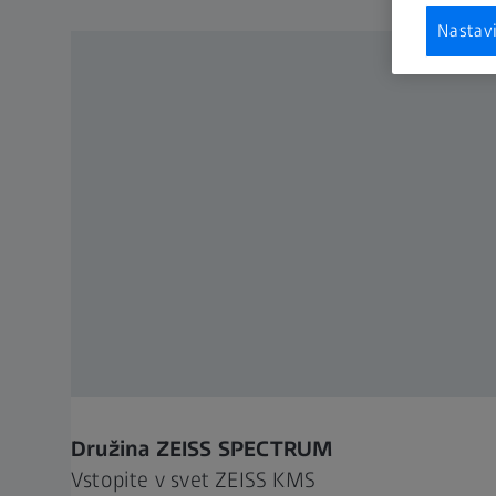
Nastav
Družina ZEISS SPECTRUM
Vstopite v svet ZEISS KMS