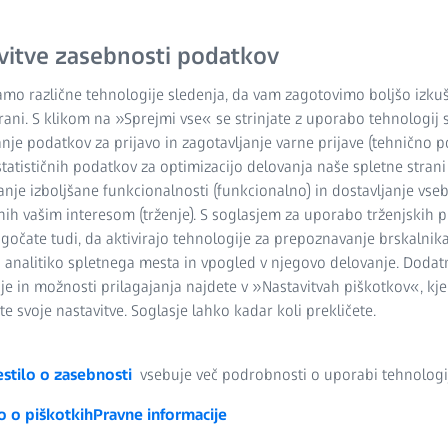
vitve zasebnosti podatkov
mo različne tehnologije sledenja, da vam zagotovimo boljšo izku
trani. S klikom na »Sprejmi vse« se strinjate z uporabo tehnologij 
nje podatkov za prijavo in zagotavljanje varne prijave (tehnično p
ISS PRISMO
statističnih podatkov za optimizacijo delovanja naše spletne strani (
anje izboljšane funkcionalnosti (funkcionalno) in dostavljanje vseb
nih vašim interesom (trženje). S soglasjem za uporabo trženjskih 
čate tudi, da aktivirajo tehnologije za prepoznavanje brskalnika
o analitiko spletnega mesta in vpogled v njegovo delovanje. Dodat
agojeni izzivom industrijske me
je in možnosti prilagajanja najdete v »Nastavitvah piškotkov«, kje
tehnologije
e svoje nastavitve. Soglasje lahko kadar koli prekličete.
ančnosti zahtevajo strog nadzor kakovosti proizvodnje. Za izpolnjeva
stilo o zasebnosti
vsebuje več podrobnosti o uporabi tehnologij
zultati meritev. Mostni koordinatni merilni stroji ZEISS so zasnovani 
jo pa jih visoka stopnja natančnosti in majhna odstopanja meritev ter
o o piškotkih
Pravne informacije
spekter aplikacij.