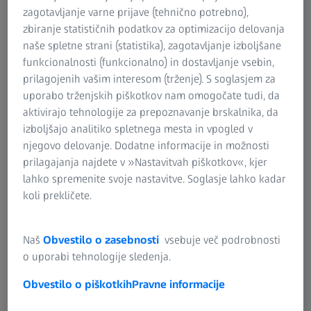
1000 Ljubljana
zagotavljanje varne prijave (tehnično potrebno),
zbiranje statističnih podatkov za optimizacijo delovanja
Tel: +386 1 51382-40 (Vision)
naše spletne strani (statistika), zagotavljanje izboljšane
Tel: +386 1 42887-81 (Medicina/Mikroskopija)
funkcionalnosti (funkcionalno) in dostavljanje vsebin,
Tel: +386 1 51382-50 (Industrial Quality Solutions)
prilagojenih vašim interesom (trženje). S soglasjem za
Fax: +386 1 51382-52
uporabo trženjskih piškotkov nam omogočate tudi, da
aktivirajo tehnologije za prepoznavanje brskalnika, da
Id. št. za DDV: SI61927392
izboljšajo analitiko spletnega mesta in vpogled v
Matična številka: 5856205
njegovo delovanje. Dodatne informacije in možnosti
prilagajanja najdete v »Nastavitvah piškotkov«, kjer
lahko spremenite svoje nastavitve. Soglasje lahko kadar
koli prekličete.
Če imate vprašanja, se lahko kadarkoli obrnete na nas
Naš
Obvestilo o zasebnosti
vsebuje več podrobnosti
o uporabi tehnologije sledenja.
Obvestilo o piškotkih
Pravne informacije
To spletno mesto tehnično upravlja podjetje
Carl Zeiss AG
.