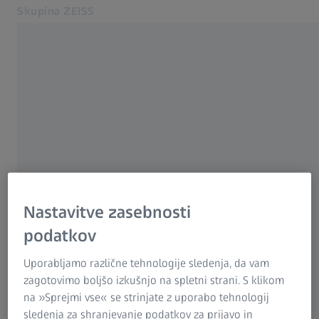
Skupina ZEISS
Odpre se v drugem zavihku
Slovenija
ZEISS SLOVENIJA
Kontakt
Izdajatelj
Povezane spletne strani ZEISS
Izberite
ZEISS Group International
Pravno obvestilo
Nastavitve zasebnosti
Varstvo podatkov
podatkov
Carl Zeiss d.o.o.
Uporabljamo različne tehnologije sledenja, da vam
zagotovimo boljšo izkušnjo na spletni strani. S klikom
Carl Zeiss d.o.o.
na »Sprejmi vse« se strinjate z uporabo tehnologij
Leskoškova cesta 6
sledenja za shranjevanje podatkov za prijavo in