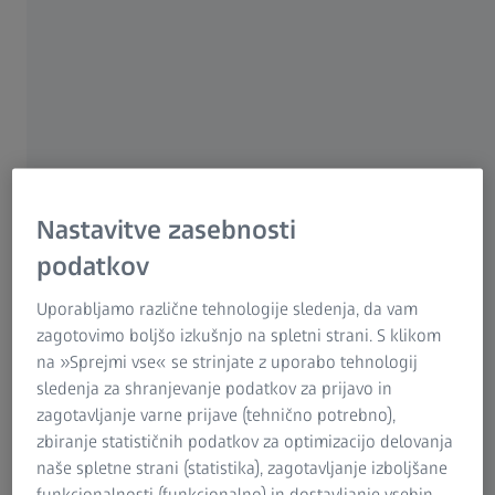
Nastavitve zasebnosti
podatkov
Uporabljamo različne tehnologije sledenja, da vam
Coko-Werk GmbH & Co. KG has a long tradition in plastic
zagotovimo boljšo izkušnjo na spletni strani. S klikom
injection molding. Established in 1926, Coko started off
na »Sprejmi vse« se strinjate z uporabo tehnologij
with a unique product – the unbreakable celluloid comb.
sledenja za shranjevanje podatkov za prijavo in
Today, the injection molding company sees itself as a
zagotavljanje varne prijave (tehnično potrebno),
system supplier for technical plastic articles and
zbiranje statističnih podatkov za optimizacijo delovanja
specializes in large parts. The company uses ATOS
naše spletne strani (statistika), zagotavljanje izboljšane
ScanBox 6235 optical 3D measuring machine at its
funkcionalnosti (funkcionalno) in dostavljanje vsebin,