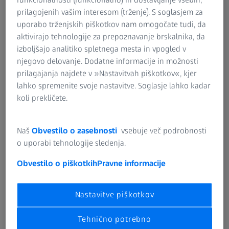
development and innovation site in Bad Salzuflen,
prilagojenih vašim interesom (trženje). S soglasjem za
Germany, to ensure efficient quality control in the
uporabo trženjskih piškotkov nam omogočate tudi, da
production process.
aktivirajo tehnologije za prepoznavanje brskalnika, da
izboljšajo analitiko spletnega mesta in vpogled v
njegovo delovanje. Dodatne informacije in možnosti
prilagajanja najdete v »Nastavitvah piškotkov«, kjer
lahko spremenite svoje nastavitve. Soglasje lahko kadar
koli prekličete.
Naš
Obvestilo o zasebnosti
vsebuje več podrobnosti
o uporabi tehnologije sledenja.
Obvestilo o piškotkih
Pravne informacije
Nastavitve piškotkov
Tehnično potrebno