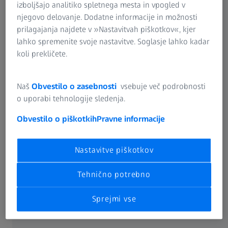
izboljšajo analitiko spletnega mesta in vpogled v
njegovo delovanje. Dodatne informacije in možnosti
prilagajanja najdete v »Nastavitvah piškotkov«, kjer
lahko spremenite svoje nastavitve. Soglasje lahko kadar
koli prekličete.
Naš
Obvestilo o zasebnosti
vsebuje več podrobnosti
o uporabi tehnologije sledenja.
Obvestilo o piškotkih
Pravne informacije
Assembly Inspection with CT System in
the Product Development of PET Bottles
Nastavitve piškotkov
Tehnično potrebno
Sprejmi vse