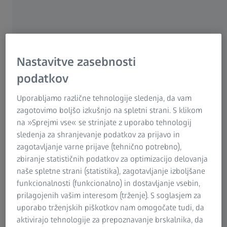
Example: fit accuracy of a plastic screw-cap
Bottles made from polyethylene terephthalate, also known
Nastavitve zasebnosti
as PET bottles, are the most commonly used beverage
podatkov
packaging. About one-third of all drinks worldwide are
bottled in PET containers. Glass is the second most-popular
Uporabljamo različne tehnologije sledenja, da vam
material for bottles, but only makes up approximately one-
zagotovimo boljšo izkušnjo na spletni strani. S klikom
sixth of the packaging currently used. The shapes of PET
na »Sprejmi vse« se strinjate z uporabo tehnologij
bottles have changed many times since their introduction in
sledenja za shranjevanje podatkov za prijavo in
the 1980s and become increasingly diverse. Advances in
zagotavljanje varne prijave (tehnično potrebno),
production technology have made it possible to significantly
zbiranje statističnih podatkov za optimizacijo delovanja
reduce the weight and the quantity of materials used.
naše spletne strani (statistika), zagotavljanje izboljšane
Customized shapes have helped beverage producers better
funkcionalnosti (funkcionalno) in dostavljanje vsebin,
position their products on the market.
prilagojenih vašim interesom (trženje). S soglasjem za
uporabo trženjskih piškotkov nam omogočate tudi, da
aktivirajo tehnologije za prepoznavanje brskalnika, da