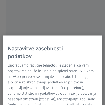
ZEISS Microscopy
dele, ki natančno izpolnjujejo konstrukcijske zahteve.
Skupina ZEISS Slovenija
Rešitev
Z digitalizacijo orodja in poskusnih delov s sistemom
ATOS lahko uporabnik pridobi vrednosti popravil. Te
vrednosti lahko uporabi za revizijo zasnove in za
Nastavitve zasebnosti
specifično prilagoditev orodja.
podatkov
Te informacije pokažejo, kje geometrija dela odstopa od
Uporabljamo različne tehnologije sledenja, da vam
modela CAD in kje ta odstopanja postanejo prevelika. Z
zagotovimo boljšo izkušnjo na spletni strani. S klikom
njimi je mogoče analizirati elastično izravnavanje in
na »Sprejmi vse« se strinjate z uporabo tehnologij
natančno določiti ustrezno kompenzacijo. Obenem so na
sledenja za shranjevanje podatkov za prijavo in
voljo podatki o tem, kako prilagoditi vzorec lukenj in
zagotavljanje varne prijave (tehnično potrebno),
obrezovanje.
zbiranje statističnih podatkov za optimizacijo delovanja
naše spletne strani (statistika), zagotavljanje izboljšane
funkcionalnosti (funkcionalno) in dostavljanje vsebin,