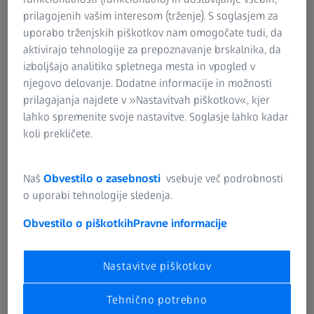
prilagojenih vašim interesom (trženje). S soglasjem za
Prednosti
uporabo trženjskih piškotkov nam omogočate tudi, da
aktivirajo tehnologije za prepoznavanje brskalnika, da
izboljšajo analitiko spletnega mesta in vpogled v
njegovo delovanje. Dodatne informacije in možnosti
prilagajanja najdete v »Nastavitvah piškotkov«, kjer
Hitra optimizacija
lahko spremenite svoje nastavitve. Soglasje lahko kadar
koli prekličete.
orodja in procesov
Naš
Obvestilo o zasebnosti
vsebuje več podrobnosti
o uporabi tehnologije sledenja.
Obvestilo o piškotkih
Pravne informacije
Manj iterativnih zank
pri razvoju orodij
Nastavitve piškotkov
Tehnično potrebno