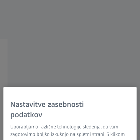
ZEISS Microscopy
Skupina ZEISS Slovenija
IZDELOVANJE KAROSERIJ
Digitalno sestavljanje
Natančen nadzor kakovosti
na podlagi 3D-podatkov
Nastavitve zasebnosti
podatkov
Virtualni podatki nadomeščajo glavno
Uporabljamo različne tehnologije sledenja, da vam
spono in rezkala
zagotovimo boljšo izkušnjo na spletni strani. S klikom