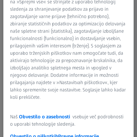
na »Sprejmi vse« se strinjate z uporabo tehnologij
Sestavljanje je zadnji korak in s tem konec proizvodnega
sledenja za shranjevanje podatkov za prijavo in
procesa. Natančno sestavljanje je ključnega pomena za
zagotavljanje varne prijave (tehnično potrebno),
kakovost, varnost in zanesljivost vozila, ki je zdaj
zbiranje statističnih podatkov za optimizacijo delovanja
pripravljeno za uporabo na cesti.
naše spletne strani (statistika), zagotavljanje izboljšane
funkcionalnosti (funkcionalno) in dostavljanje vsebin,
Med sestavljanjem se posamezne izdelane komponente
prilagojenih vašim interesom (trženje). S soglasjem za
sestavijo v sklope ali celoten izdelek in analizirajo za
uporabo trženjskih piškotkov nam omogočate tudi, da
medsebojno povezanost. V ta namen se pogosto
aktivirajo tehnologije za prepoznavanje brskalnika, da
uporabljajo zapletene merilne naprave, kot so glavna
izboljšajo analitiko spletnega mesta in vpogled v
spona in rezkala. Za ravnanje z njimi je potrebno
njegovo delovanje. Dodatne informacije in možnosti
strokovno znanje. Poleg tega na rezultat pogosto vpliva
prilagajanja najdete v »Nastavitvah piškotkov«, kjer
zaposleni. 3D-digitalizacija z merilno tehnologijo ZEISS
lahko spremenite svoje nastavitve. Soglasje lahko kadar
omogoča odpravo teh fizičnih naprav in enostaven
koli prekličete.
virtualni pregled sklopa. Fizična prijemala postanejo
popolnoma odveč zaradi natančnih 3D-podatkov za vsako
posamezno komponento sklopa. ZEISS INSPECT zagotavlja
Naš
Obvestilo o zasebnosti
vsebuje več podrobnosti
osrednji vmesnik za virtualno sestavljanje posameznih
o uporabi tehnologije sledenja.
komponent.
Obvestilo o piškotkih
Pravne informacije