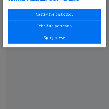
Nastavitve piškotkov
Tehnično potrebno
Sprejmi vse
Sestavljanje z virtualizacijo
Hitra in enostavna analiza s programsko