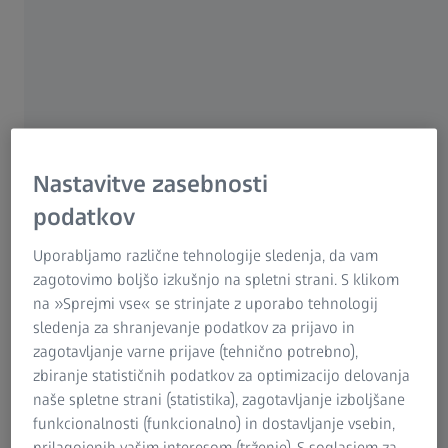
ZEISS OmniFix je celovita linija prijemal za koordinatne
merilne stroje (KMS), zasnovana za povečanje natančnosti
in učinkovitosti KMS. Ta prijemala so na voljo v različnih
velikostih in konfiguracijah, ki ustrezajo vsem vrstam
uporabe, zato so vsestranska rešitev za vse uporabnike
KMS.
Nastavitve zasebnosti
podatkov
Uporabljamo različne tehnologije sledenja, da vam
zagotovimo boljšo izkušnjo na spletni strani. S klikom
na »Sprejmi vse« se strinjate z uporabo tehnologij
sledenja za shranjevanje podatkov za prijavo in
zagotavljanje varne prijave (tehnično potrebno),
zbiranje statističnih podatkov za optimizacijo delovanja
naše spletne strani (statistika), zagotavljanje izboljšane
funkcionalnosti (funkcionalno) in dostavljanje vsebin,