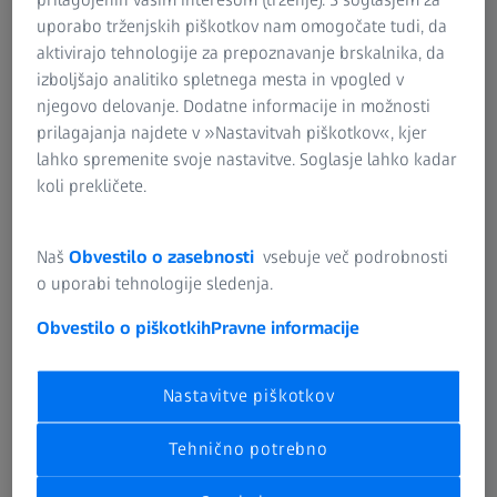
prilagojenih vašim interesom (trženje). S soglasjem za
uporabo trženjskih piškotkov nam omogočate tudi, da
aktivirajo tehnologije za prepoznavanje brskalnika, da
izboljšajo analitiko spletnega mesta in vpogled v
njegovo delovanje. Dodatne informacije in možnosti
prilagajanja najdete v »Nastavitvah piškotkov«, kjer
lahko spremenite svoje nastavitve. Soglasje lahko kadar
koli prekličete.
Razlika med vpenjanjem in držanjem​
Naš
Obvestilo o zasebnosti
vsebuje več podrobnosti
Odločilna je natančna in stabilna namestitev položaja pred
o uporabi tehnologije sledenja.
in med merjenjem. Na rezultate vplivajo celo spremembe v
območju μm. Obdelovanci se glede na razmere vpenjajo
Obvestilo o piškotkih
Pravne informacije
ali držijo. Razlika:
Nastavitve piškotkov
Vpenjanje: Začasna pritrditev dela v določeni smeri in
položaju z uporabo objema po sili. Pri merilni tehnologiji
Tehnično potrebno
se vpenjala uporabljajo vedno, kadar delujejo sile
sondiranja ali kadar gibanje stroja lahko vpliva na položaj