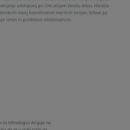
verjanje odstopanj pri čim večjem številu delov. Hitrejše
potrebnih manj koordinatnih merilnih strojev, težave pa
šuje izmet in predelavo obdelovancev.
v to tehnologijo dviguje na
jo, da se v vsaki točki na