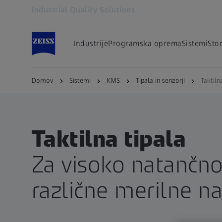
Industrial Quality Solutions
Odpre se v drugem zavihku
Industrije
Programska oprema
Sistemi
Stor
Domov
Sistemi
KMS
Tipala in senzorji
Taktiln
Taktilna tipala
Za visoko natančno
različne merilne n