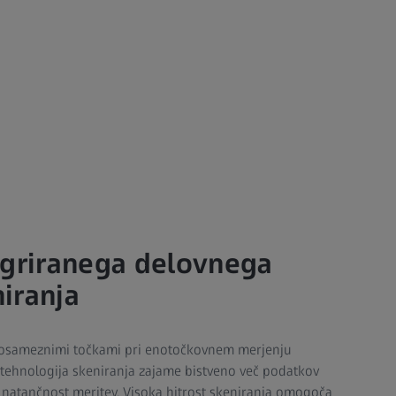
egriranega delovnega
iranja
osameznimi točkami pri enotočkovnem merjenju
o tehnologija skeniranja zajame bistveno več podatkov
n natančnost meritev. Visoka hitrost skeniranja omogoča