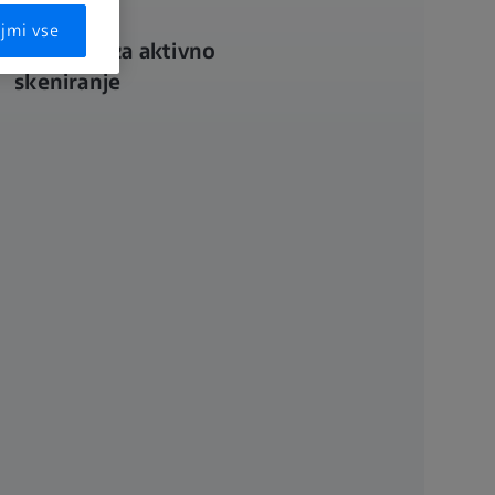
jmi vse
Na tipala za aktivno
skeniranje