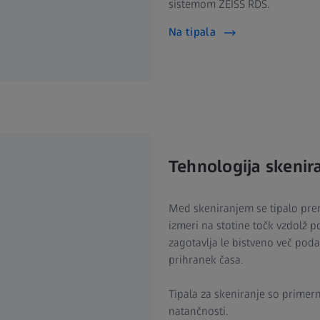
sistemom ZEISS RDS.
Na tipala
Tehnologija skenir
Med skeniranjem se tipalo prem
izmeri na stotine točk vzdolž p
zagotavlja le bistveno več poda
prihranek časa.
Tipala za skeniranje so primer
natančnosti.