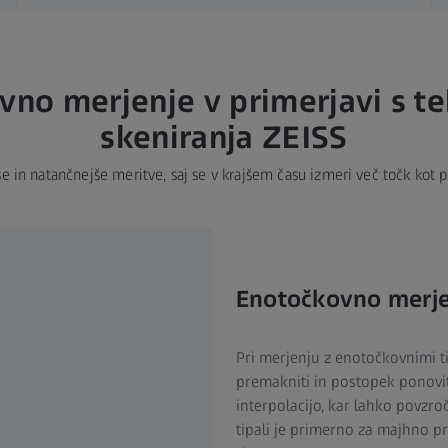
no merjenje v primerjavi s te
skeniranja ZEISS
e in natančnejše meritve, saj se v krajšem času izmeri več točk kot
Enotočkovno merje
Pri merjenju z enotočkovnimi ti
premakniti in postopek ponovit
interpolacijo, kar lahko povzr
tipali je primerno za majhno p