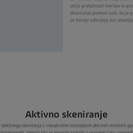
večjo pretočnost meritev in pre
skeniranje pomeni tudi, da je 
se hitreje odkrijejo, kar zmanj
Aktivno skeniranje
 taktilnega skeniranja z inovativnim konceptom aktivnih merilnih gla
lektromagneti, katerih silo je mogoče krmiliti v realnem času, omogoča