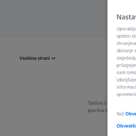
Nasta
Uporablja
spletni s
shranjeva
zbiranje 
zagotavlj
Vsebina strani
prilagoje
nam omogo
izboljšaj
informaci
spremenit
Taktilna tipala so prava 
površina komponente meri
Naš
Obve
Obvestil