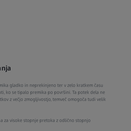
anja
ika gladko in neprekinjeno ter v zelo kratkem času
oti, ko se tipalo premika po površini. Ta potek dela ne
tkov z večjo zmogljivostjo, temveč omogoča tudi velik
na za visoke stopnje pretoka z odlično stopnjo