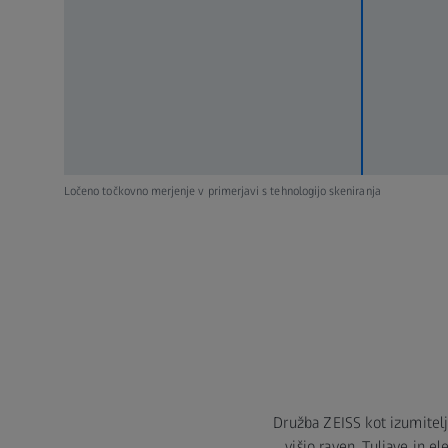
Ločeno točkovno merjenje v primerjavi s tehnologijo skeniranja
Družba ZEISS kot izumitelj
višjo raven. Tuljave in e