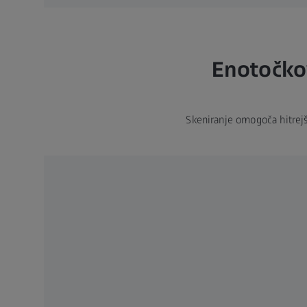
Enotočkov
Skeniranje omogoča hitrejš