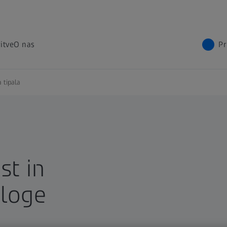
itve
O nas
Pr
a tipala
st in
aloge