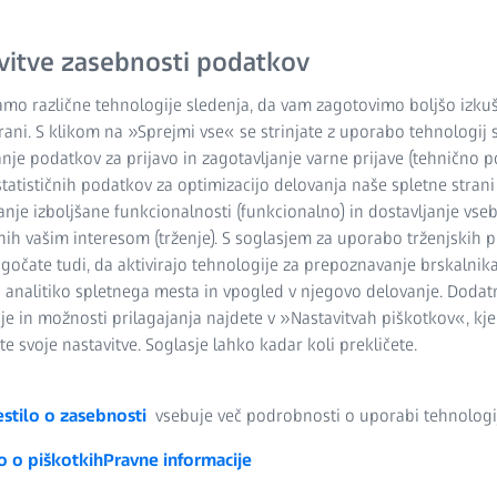
vitve zasebnosti podatkov
mo različne tehnologije sledenja, da vam zagotovimo boljšo izku
trani. S klikom na »Sprejmi vse« se strinjate z uporabo tehnologij 
nje podatkov za prijavo in zagotavljanje varne prijave (tehnično p
statističnih podatkov za optimizacijo delovanja naše spletne strani (
anje izboljšane funkcionalnosti (funkcionalno) in dostavljanje vseb
nih vašim interesom (trženje). S soglasjem za uporabo trženjskih 
čate tudi, da aktivirajo tehnologije za prepoznavanje brskalnika
o analitiko spletnega mesta in vpogled v njegovo delovanje. Dodat
je in možnosti prilagajanja najdete v »Nastavitvah piškotkov«, kje
Taktilne merilne glave na KM
e svoje nastavitve. Soglasje lahko kadar koli prekličete.
izbira, kadar je potrebna zelo visoka stopnja natančnosti. Pri tehnolog
 po točkah ali pa se, odvisno od tipala, skenira z veliko hitrostjo. Z
stilo o zasebnosti
vsebuje več podrobnosti o uporabi tehnologij
taktilnih tipal, ki zagotavljajo pravo rešitev za vašo aplikacijo.
o o piškotkih
Pravne informacije