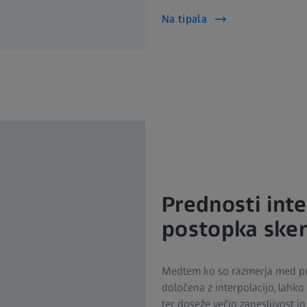
Na tipala
Prednosti int
postopka sken
Medtem ko so razmerja med p
določena z interpolacijo, lahk
ter doseže večjo zanesljivost i