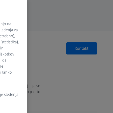
šnjo na
sledenja za
otrebno),
statistika),
in,
Kontakt
piškotkov
, da
ne
r lahko
S
iji taktilnega merjenja se
EISS ponuja široko paleto
e sledenja.