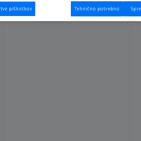
itve piškotkov
Tehnično potrebno
Spre
Na tipala za skeniranje