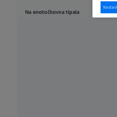
Nastav
Na enotočkovna tipala