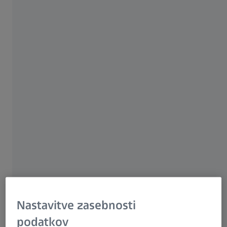
ZEISS Smartzoom 100 poenostavlja vsakodnevno delo, saj omogoča optično
pregledovanje tudi uporabnikom brez izkušenj z mikroskopijo.
Nastavitve zasebnosti
podatkov