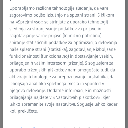
Uporabljamo različne tehnologije sledenja, da vam
zagotovimo boljšo izkušnjo na spletni strani. S klikom
na »Sprejmi vse« se strinjate z uporabo tehnologij
sledenja za shranjevanje podatkov za prijavo in
zagotavljanje varne prijave (tehnično potrebno),
zbiranje statističnih podatkov za optimizacijo delovanja
naše spletne strani (statistika), zagotavljanje izboljšane
ZEISS Smartzoom 100 je napreden
digitalni mikroskop
,
funkcionalnosti (funkcionalno) in dostavljanje vsebin,
zasnovan za povečanje
učinkovitosti
pri nadzoru
prilagojenih vašim interesom (trženje). S soglasjem za
kakovosti, proizvodnji in industrijskih aplikacijah.
uporabo trženjskih piškotkov nam omogočate tudi, da
aktivirajo tehnologije za prepoznavanje brskalnika, da
S
samodejnim ostrenjem, enostavnim dokumentiranjem
izboljšajo analitiko spletnega mesta in vpogled v
in brezhibno spletno integracijo optimizira optične
njegovo delovanje. Dodatne informacije in možnosti
preglede, zmanjšuje utrujenost in izboljšuje ergonomijo.
prilagajanja najdete v »Nastavitvah piškotkov«, kjer
lahko spremenite svoje nastavitve. Soglasje lahko kadar
Njegova
intuitivna zasnova
razbremeni delo, zato je
koli prekličete.
nepogrešljivo orodje za panoge, ki zahtevajo natančnost
in produktivnost. Ne glede na to, ali pregledujete