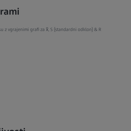
grami
z vgrajenimi grafi za x̅, S (standardni odklon) & R