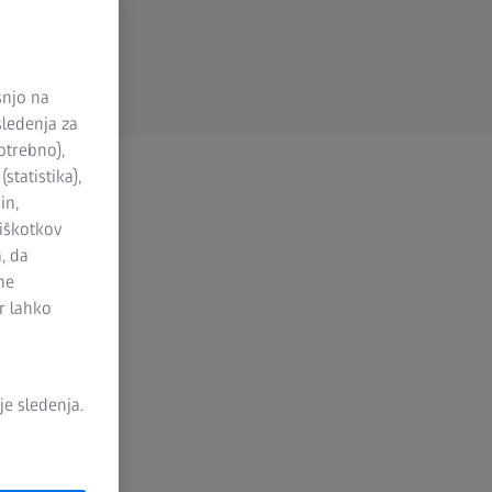
šnjo na
sledenja za
otrebno),
statistika),
in,
piškotkov
, da
ne
r lahko
e sledenja.