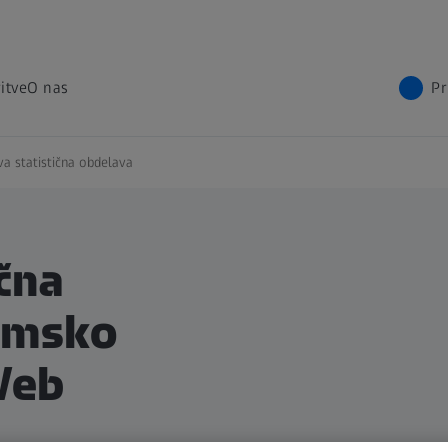
itve
O nas
Pr
va statistična obdelava
ična
amsko
Web