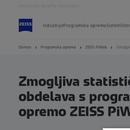
Industrial Quality Solutions
Odpre se v drugem zavihku
Industrije
Programska oprema
Sistemi
Stor
Domov
Programska oprema
ZEISS PiWeb
Zmoglji
Zmogljiva statist
obdelava s progr
opremo ZEISS Pi