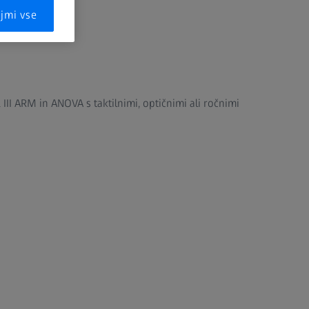
jmi vse
 & III ARM in ANOVA s taktilnimi, optičnimi ali ročnimi