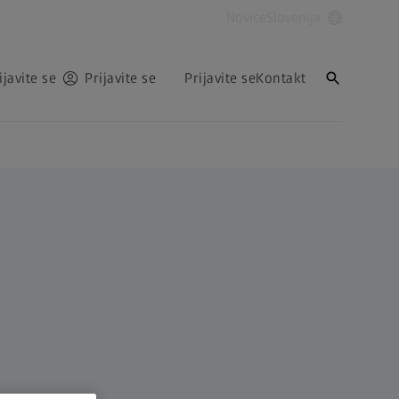
Novice
Slovenija
ijavite se
Prijavite se
Prijavite se
Kontakt