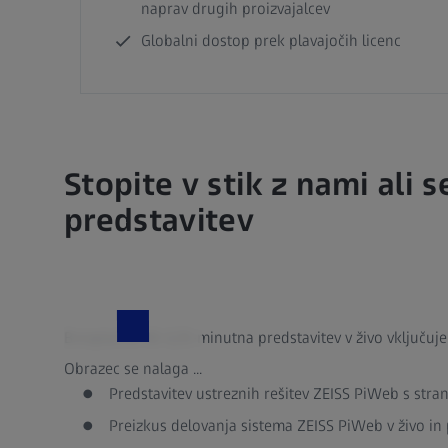
naprav drugih proizvajalcev
Globalni dostop prek plavajočih licenc
Stopite v stik z nami ali
predstavitev
Brezplačna 90–120-minutna predstavitev v živo vključuje
Obrazec se nalaga ...
Predstavitev ustreznih rešitev ZEISS PiWeb s stra
Preizkus delovanja sistema ZEISS PiWeb v živo i