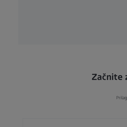
Začnite 
Prila