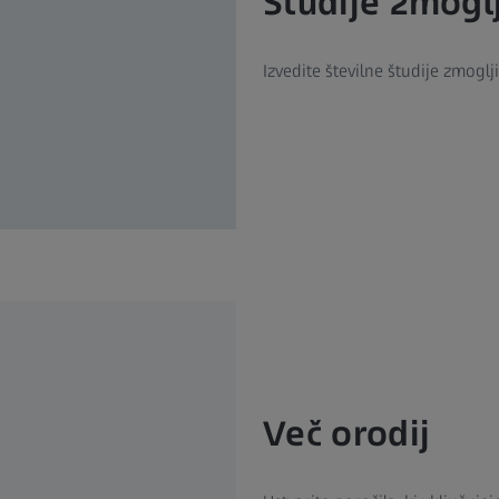
Študije zmoglj
Izvedite številne študije zmoglj
Več orodij