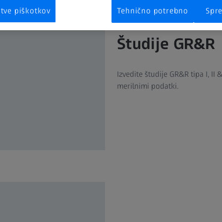
itve piškotkov
Tehnično potrebno
Spre
Študije GR&R
Izvedite študije GR&R tipa I, II
merilnimi podatki.