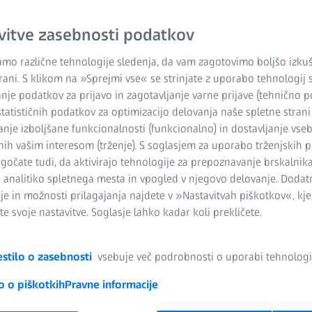
vitve zasebnosti podatkov
mo različne tehnologije sledenja, da vam zagotovimo boljšo izku
trani. S klikom na »Sprejmi vse« se strinjate z uporabo tehnologij 
nje podatkov za prijavo in zagotavljanje varne prijave (tehnično p
statističnih podatkov za optimizacijo delovanja naše spletne strani (
anje izboljšane funkcionalnosti (funkcionalno) in dostavljanje vseb
rpnih statističnih podatkov
nih vašim interesom (trženje). S soglasjem za uporabo trženjskih 
čate tudi, da aktivirajo tehnologije za prepoznavanje brskalnika
o analitiko spletnega mesta in vpogled v njegovo delovanje. Dodat
osti rezultatov meritev ali proizvodnega procesa: Programska
je in možnosti prilagajanja najdete v »Nastavitvah piškotkov«, kje
ičnih podatkov, ki vam pomagajo spremljati kakovost
e svoje nastavitve. Soglasje lahko kadar koli prekličete.
stilo o zasebnosti
vsebuje več podrobnosti o uporabi tehnologij
o o piškotkih
Pravne informacije