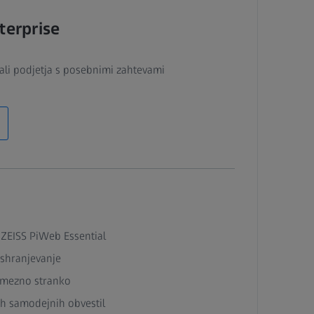
terprise
 ali podjetja s posebnimi zahtevami
 ZEISS PiWeb Essential
shranjevanje
amezno stranko
ih samodejnih obvestil