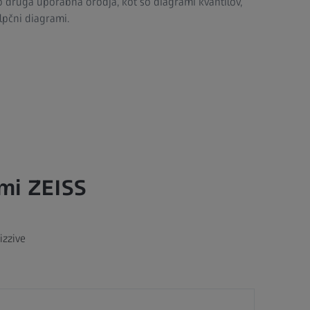
ejo druga uporabna orodja, kot so diagrami kvantilov,
olpčni diagrami.
ami ZEISS
izzive