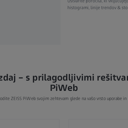
Ustvarite poročila, ki vključuj
histogrami, linije trendov & st
zdaj – s prilagodljivimi rešitv
PiWeb
godite ZEISS PiWeb svojim zehtevam glede na vašo vrsto uporabe in 